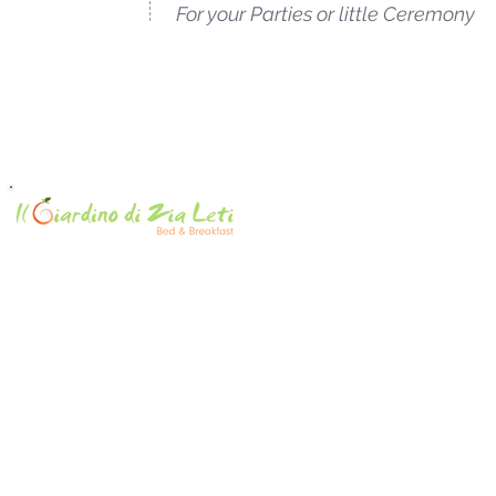
Service
For your Parties or little Ceremony
Anzio - Roma - Italia
00042 - via Aurora, 17
info@ilgiardinodizialeti.com
© 2023 